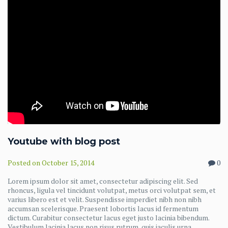
Youtube with blog post
Posted on
October 15, 2014
0
Lorem ipsum dolor sit amet, consectetur adipiscing elit. Sed
rhoncus, ligula vel tincidunt volutpat, metus orci volutpat sem, et
varius libero est et velit. Suspendisse imperdiet nibh non nibh
accumsan scelerisque. Praesent lobortis lacus id fermentum
dictum. Curabitur consectetur lacus eget justo lacinia bibendum.
Vestibulum lacinia lacus non risus rutrum, quis iaculis urna