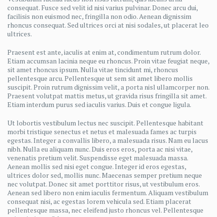
consequat. Fusce sed velit id nisi varius pulvinar. Donec arcu dui,
facilisis non euismod nec, fringilla non odio. Aenean dignissim
rhoncus consequat. Sed ultrices orci at nisi sodales, ut placerat leo
ultrices.
Praesent est ante, iaculis at enim at, condimentum rutrum dolor.
Etiam accumsan lacinia neque eu rhoncus. Proin vitae feugiat neque,
sit amet rhoncus ipsum. Nulla vitae tincidunt mi, rhoncus
pellentesque arcu. Pellentesque ut sem sit amet libero mollis
suscipit. Proin rutrum dignissim velit, a porta nisl ullamcorper non.
Praesent volutpat mattis metus, ut gravida risus fringilla sit amet.
Etiam interdum purus sed iaculis varius. Duis et congue ligula.
Ut lobortis vestibulum lectus nec suscipit. Pellentesque habitant
morbi tristique senectus et netus et malesuada fames ac turpis
egestas. Integer a convallis libero, a malesuada risus. Nam eu lacus
nibh. Nulla eu aliquam nunc. Duis eros eros, porta ac nisi vitae,
venenatis pretium velit. Suspendisse eget malesuada massa.
Aenean mollis sed nisi eget congue. Integer id eros egestas,
ultrices dolor sed, mollis nunc. Maecenas semper pretium neque
nec volutpat. Donec sit amet porttitor risus, ut vestibulum eros.
Aenean sed libero non enim iaculis fermentum. Aliquam vestibulum
consequat nisi, ac egestas lorem vehicula sed. Etiam placerat
pellentesque massa, nec eleifend justo rhoncus vel. Pellentesque